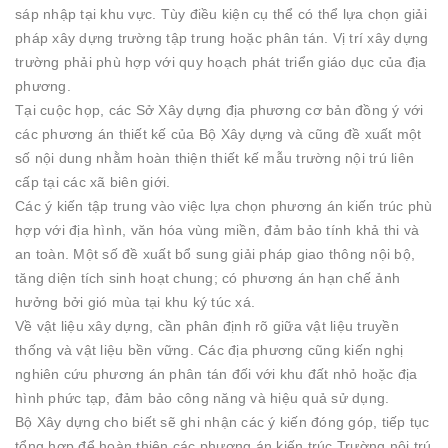
sáp nhập tại khu vực. Tùy điều kiện cụ thể có thể lựa chọn giải
pháp xây dựng trường tập trung hoặc phân tán. Vị trí xây dựng
trường phải phù hợp với quy hoạch phát triển giáo dục của địa
phương.
Tại cuộc họp, các Sở Xây dựng địa phương cơ bản đồng ý với
các phương án thiết kế của Bộ Xây dựng và cũng đề xuất một
số nội dung nhằm hoàn thiện thiết kế mẫu trường nội trú liên
cấp tại các xã biên giới.
Các ý kiến tập trung vào việc lựa chọn phương án kiến trúc phù
hợp với địa hình, văn hóa vùng miền, đảm bảo tính khả thi và
an toàn. Một số đề xuất bổ sung giải pháp giao thông nội bộ,
tăng diện tích sinh hoạt chung; có phương án hạn chế ảnh
hưởng bởi gió mùa tại khu ký túc xá.
Về vật liệu xây dựng, cần phân định rõ giữa vật liệu truyền
thống và vật liệu bền vững. Các địa phương cũng kiến nghị
nghiên cứu phương án phân tán đối với khu đất nhỏ hoặc địa
hình phức tạp, đảm bảo công năng và hiệu quả sử dụng.
Bộ Xây dựng cho biết sẽ ghi nhận các ý kiến đóng góp, tiếp tục
tổng hợp để hoàn thiện các phương án kiến trúc Trường nội trú