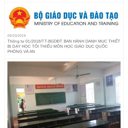
09/10/2019
Thông tư 01/2018/TT-BGDĐT BAN HÀNH DANH MỤC THIẾT
BỊ DẠY HỌC TỐI THIỂU MÔN HỌC GIÁO DỤC QUỐC
PHÒNG VÀ AN