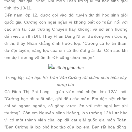
thông, đạt giải Nhất, Nhì môn Toán trong kì thi học sinh giỏi
tỉnh lớp 10-11.
Đến năm lớp 12, được gọi vào đội tuyển dự thi học sinh giỏi
quốc gia, Cường còn ngại ngần vì không biết có “đấu” nổi với
các anh tài của trường Chuyên hay không; và sợ ảnh hưởng
đến việc ôn thi ĐH. Thầy Phan Đăng Nhân đã động viên Cường
đi thi, thầy Nhân khẳng định trước lớp: “Cường cứ tự tin tham
dự đội tuyển, năng lực của em có thể đạt giải Ba. Còn sau khi
em dự thi xong về ôn thi ĐH cũng chưa muộn”.
Trong lớp, cậu học trò Trần Văn Cường rất chăm phát biểu xây
dựng bài.
Cô Đinh Thị Phi Long - giáo viên chủ nhiệm lớp 12A1 nói:
“Cường học rất xuất sắc, giỏi đều các môn. Em đặc biệt chăm
chỉ và ngoan ngoãn, cố gắng vươn lên với một nghị lực phi
thường”. Còn em Nguyễn Minh Hoàng, lớp trưởng 12A1 tự hào
vì có một thành viên của lớp đã đạt giải quốc gia môn Toán.
“Bạn Cường là lớp phó học tập của lớp em. Bạn rất hòa đồng,