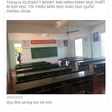
Thông tư 01/2018/TT-BGDĐT BAN HÀNH DANH MỤC THIẾT
BỊ DẠY HỌC TỐI THIỂU MÔN HỌC GIÁO DỤC QUỐC
PHÒNG VÀ AN
30/07/2019
Quy định phòng học bộ môn