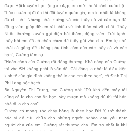
được Hội khuyến học tặng xe đạp, em mới thoát cảnh cuốc bộ.
“Lúc chuẩn bị đi ôn thi đội tuyển quốc gia, em lo nhất là không
đủ chi phí. Nhưng nhà trường và các thầy cô và các bạn đã
động viên, giúp đỡ em rất nhiều về tinh thần và vật chất. Thầy
Nhân thường xuyên gọi điện hỏi thăm, động viên. Trời lạnh,
thầy hỏi em đã có chăn chưa để thầy gửi vào cho. Em tự nhủ
phải cố gắng để không phụ tình cảm của các thầy cô và các
bạn”, Cường tâm sự.
“Hoàn cảnh của Cường rất đáng thương. Khả năng của Cường
thì vào ĐH không phải là vấn đề. Cái đáng lo nhất là điều kiện
kinh tế của gia đình không thể lo cho em theo học”, cô Đinh Thị
Phi Long bộc bạch.
Bà Nguyễn Thị Trung, mẹ Cường nói: “Dù khó đến mấy tôi
cũng cố lo cho con ăn học. Vay mượn mà không đủ thì tôi bán
nhà đi lo cho con”.
Cường có mong ước cháy bỏng là theo học ĐH Y, trở thành
bác sĩ để cứu chữa cho những người nghèo đau yếu như
người cha của em. Cường rất thương cha. Em sợ nhất là khi