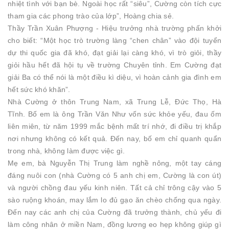
nhiệt tình với bạn bè. Ngoài học rất “siêu”, Cường còn tích cực
tham gia các phong trào của lớp”, Hoàng chia sẻ.
Thầy Trần Xuân Phượng - Hiệu trưởng nhà trường phấn khởi
cho biết: “Một học trò trường làng “chen chân” vào đội tuyển
dự thi quốc gia đã khó, đạt giải lại càng khó, vì trò giỏi, thầy
giỏi hầu hết đã hội tụ về trường Chuyên tỉnh. Em Cường đạt
giải Ba có thể nói là một điều kì diệu, vì hoàn cảnh gia đình em
hết sức khó khăn”.
Nhà Cường ở thôn Trung Nam, xã Trung Lễ, Đức Thọ, Hà
Tĩnh. Bố em là ông Trần Văn Như vốn sức khỏe yếu, đau ốm
liên miên, từ năm 1999 mắc bệnh mất trí nhớ, đi điều trị khắp
nơi nhưng không có kết quả. Đến nay, bố em chỉ quanh quẩn
trong nhà, không làm được việc gì.
Mẹ em, bà Nguyễn Thị Trung làm nghề nông, một tay cáng
đáng nuôi con (nhà Cường có 5 anh chị em, Cường là con út)
và người chồng đau yếu kinh niên. Tất cả chỉ trông cậy vào 5
sào ruộng khoán, may lắm lo đủ gạo ăn chèo chống qua ngày.
Đến nay các anh chị của Cường đã trưởng thành, chủ yếu đi
làm công nhân ở miền Nam, đồng lương eo hẹp không giúp gì