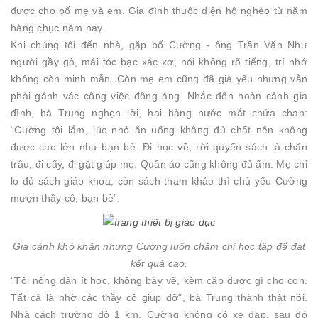
được cho bố mẹ và em. Gia đình thuộc diện hộ nghèo từ năm
hàng chục năm nay.
Khi chúng tôi đến nhà, gặp bố Cường - ông Trần Văn Như
người gầy gò, mái tóc bạc xác xơ, nói không rõ tiếng, trí nhớ
không còn minh mẫn. Còn mẹ em cũng đã già yếu nhưng vẫn
phải gánh vác công việc đồng áng. Nhắc đến hoàn cảnh gia
đình, bà Trung nghẹn lời, hai hàng nước mắt chứa chan:
“Cường tội lắm, lúc nhỏ ăn uống không đủ chất nên không
được cao lớn như bạn bè. Đi học về, rời quyển sách là chăn
trâu, đi cấy, đi gặt giúp mẹ. Quần áo cũng không đủ ấm. Mẹ chỉ
lo đủ sách giáo khoa, còn sách tham khảo thì chủ yếu Cường
mượn thầy cô, bạn bè”.
Gia cảnh khó khăn nhưng Cường luôn chăm chỉ học tập để đạt
kết quả cao.
“Tôi nông dân ít học, không bày vẽ, kèm cặp được gì cho con.
Tất cả là nhờ các thầy cô giúp đỡ”, bà Trung thành thật nói.
Nhà cách trường độ 1 km, Cường không có xe đạp, sau đó