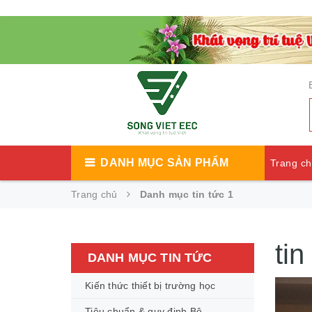
DANH MỤC SẢN PHẨM
Trang c
Trang chủ
Danh mục tin tức 1
Catalog
tin
DANH MỤC TIN TỨC
Kiến thức thiết bị trường học
Tiêu chuẩn & quy định Bộ