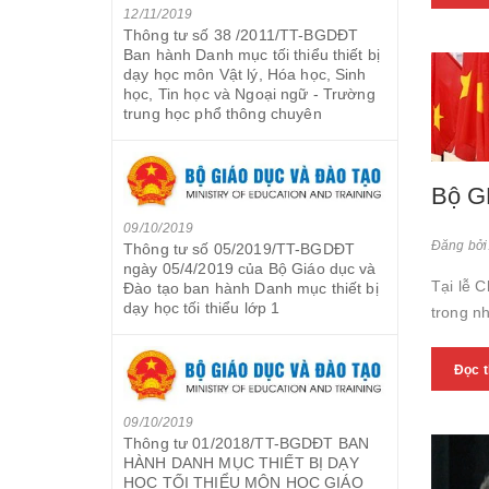
12/11/2019
Thông tư số 38 /2011/TT-BGDĐT
Ban hành Danh mục tối thiểu thiết bị
dạy học môn Vật lý, Hóa học, Sinh
học, Tin học và Ngoại ngữ - Trường
trung học phổ thông chuyên
Bộ GD
09/10/2019
Đăng bởi
Thông tư số 05/2019/TT-BGDĐT
ngày 05/4/2019 của Bộ Giáo dục và
Tại lễ C
Đào tạo ban hành Danh mục thiết bị
dạy học tối thiểu lớp 1
trong n
Đọc 
09/10/2019
Thông tư 01/2018/TT-BGDĐT BAN
HÀNH DANH MỤC THIẾT BỊ DẠY
HỌC TỐI THIỂU MÔN HỌC GIÁO