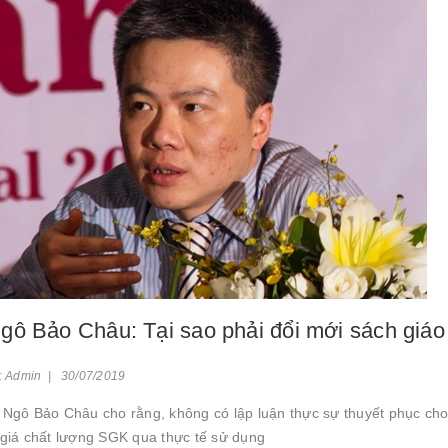
ô Bảo Châu: Tại sao phải đổi mới sách giáo 
: Admin | 30/07/2019
 Ngô Bảo Châu cho rằng, không có lập luận thực sự thuyết phục cho
 giá chất lượng SGK qua thực tế sử dụng