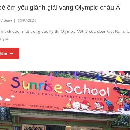
é ốm yếu giành giải vàng Olympic châu Á
: Admin | 30/07/2019
nh tích cao nhất trong các kỳ thi Olympic Vật lý của đoànViệt Nam, 
ế giới
thêm