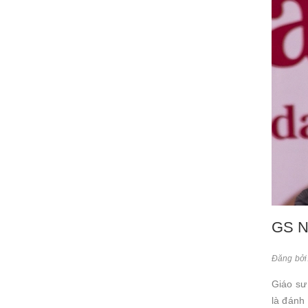
GS Ng
Đăng bởi
Giáo sư
là đánh