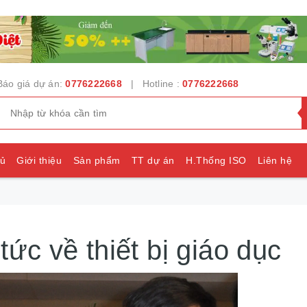
Báo giá dự án:
0776222668
| Hotline :
0776222668
hủ
Giới thiệu
Sản phẩm
TT dự án
H.Thống ISO
Liên hệ
e
 tức về thiết bị giáo dục