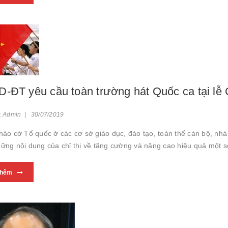
-ĐT yêu cầu toàn trường hát Quốc ca tại lễ
: Admin | 30/07/2019
hào cờ Tổ quốc ở các cơ sở giáo dục, đào tạo, toàn thể cán bộ, nhà 
hững nội dung của chỉ thị về tăng cường và nâng cao hiệu quả một
thêm