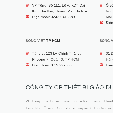
VP Tổng: Số 111, Lô A, KĐT Đại
Ô s
Kim, Đại Kim, Hoàng Mai, Hà Nội
Ngu
Điện thoại: 0243 6415389
Mai,
Điệ
SÔNG VIỆT
TP HCM
SÔNG V
Tầng 8, 123 Lý Chính Thắng,
31 
Phường 7, Quận 3, TP HCM
Hải
Điện thoại: 0776222668
Điệ
CÔNG TY CP THIẾT BỊ GIÁO D
VP Tổng: Tòa Times Tower, 35 Lê Văn Lương, Than
Tổng kho: Ô số 6, Cụm kho xưởng số 7, 168 Nguyễn