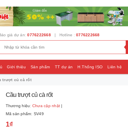
Báo giá dự án:
0776222668
| Hotline :
0776222668
hủ
Giới thiệu
Sản phẩm
TT dự án
H.Thống ISO
Liên hệ
 trượt củ cà rốt
e
Cầu trượt củ cà rốt
Thương hiệu:
Chưa cập nhật
|
Mã sản phẩm: SV49
1₫