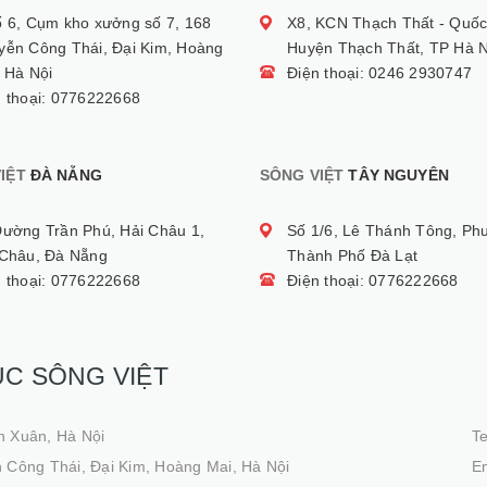
ố 6, Cụm kho xưởng số 7, 168
X8, KCN Thạch Thất - Quốc
yễn Công Thái, Đại Kim, Hoàng
Huyện Thạch Thất, TP Hà N
 Hà Nội
Điện thoại: 0246 2930747
n thoại: 0776222668
IỆT
ĐÀ NẴNG
SÔNG VIỆT
TÂY NGUYÊN
Đường Trần Phú, Hải Châu 1,
Số 1/6, Lê Thánh Tông, Ph
 Châu, Đà Nẵng
Thành Phố Đà Lạt
n thoại: 0776222668
Điện thoại: 0776222668
ỤC SÔNG VIỆT
h Xuân, Hà Nội
T
 Công Thái, Đại Kim, Hoàng Mai, Hà Nội
Em