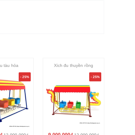
u tàu hỏa
Xích đu thuyền rồng
Xích
- 25%
- 25%
₫
9.000.000₫
4.500.