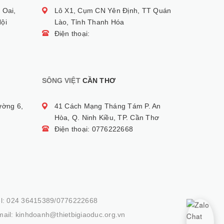
 Oai,
Lô X1, Cụm CN Yên Định, TT Quán
ội
Lào, Tỉnh Thanh Hóa
Điện thoại:
SÔNG VIỆT
CẦN THƠ
ường 6,
41 Cách Mạng Tháng Tám P. An
Hòa, Q. Ninh Kiều, TP. Cần Thơ
Điện thoại: 0776222668
el: 024 36415389/0776222668
ail: kinhdoanh@thietbigiaoduc.org.vn