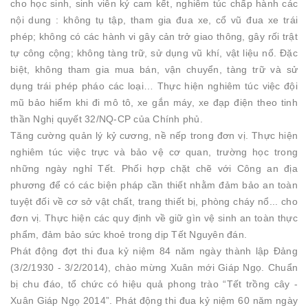
cho học sinh, sinh viên ký cam kết, nghiêm túc chấp hành các
nội dung : không tụ tập, tham gia đua xe, cổ vũ đua xe trái
phép; không có các hành vi gây cản trở giao thông, gây rối trật
tự công cộng; không tàng trữ, sử dụng vũ khí, vật liệu nổ. Đặc
biệt, không tham gia mua bán, vận chuyển, tàng trữ và sử
dụng trái phép pháo các loại… Thực hiện nghiêm túc việc đội
mũ bảo hiểm khi đi mô tô, xe gắn máy, xe đạp điện theo tinh
thần Nghị quyết 32/NQ-CP của Chính phủ.
Tăng cường quản lý kỷ cương, nề nếp trong đơn vị. Thực hiện
nghiêm túc việc trực và bảo vệ cơ quan, trường học trong
những ngày nghỉ Tết. Phối hợp chặt chẽ với Công an địa
phương để có các biện pháp cần thiết nhằm đảm bảo an toàn
tuyệt đối về cơ sở vật chất, trang thiết bị, phòng cháy nổ... cho
đơn vị. Thực hiện các quy định về giữ gìn vệ sinh an toàn thực
phẩm, đảm bảo sức khoẻ trong dịp Tết Nguyên đán.
Phát động đợt thi đua kỷ niệm 84 năm ngày thành lập Đảng
(3/2/1930 - 3/2/2014), chào mừng Xuân mới Giáp Ngọ. Chuẩn
bị chu đáo, tổ chức có hiệu quả phong trào “Tết trồng cây -
Xuân Giáp Ngọ 2014”. Phát động thi đua kỷ niệm 60 năm ngày