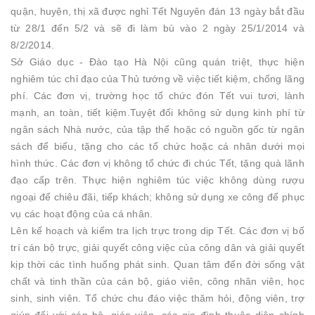
quận, huyện, thị xã được nghỉ Tết Nguyên đán 13 ngày bắt đầu
từ 28/1 đến 5/2 và sẽ đi làm bù vào 2 ngày 25/1/2014 và
8/2/2014.
Sở Giáo dục - Đào tạo Hà Nội cũng quán triệt, thực hiện
nghiêm túc chỉ đạo của Thủ tướng về việc tiết kiệm, chống lãng
phí. Các đơn vị, trường học tổ chức đón Tết vui tươi, lành
mạnh, an toàn, tiết kiệm.Tuyệt đối không sử dụng kinh phí từ
ngân sách Nhà nước, của tập thể hoặc có nguồn gốc từ ngân
sách để biếu, tặng cho các tổ chức hoặc cá nhân dưới mọi
hình thức. Các đơn vị không tổ chức đi chúc Tết, tặng quà lãnh
đạo cấp trên. Thực hiện nghiêm túc việc không dùng rượu
ngoại để chiêu đãi, tiếp khách; không sử dụng xe công để phục
vụ các hoạt động của cá nhân.
Lên kế hoạch và kiểm tra lịch trực trong dịp Tết. Các đơn vị bố
trí cán bộ trực, giải quyết công việc của công dân và giải quyết
kịp thời các tình huống phát sinh. Quan tâm đến đời sống vật
chất và tinh thần của cán bộ, giáo viên, công nhân viên, học
sinh, sinh viên. Tổ chức chu đáo việc thăm hỏi, động viên, trợ
giúp đối với cán bộ, giáo viên, các gia đình thuộc diện chính