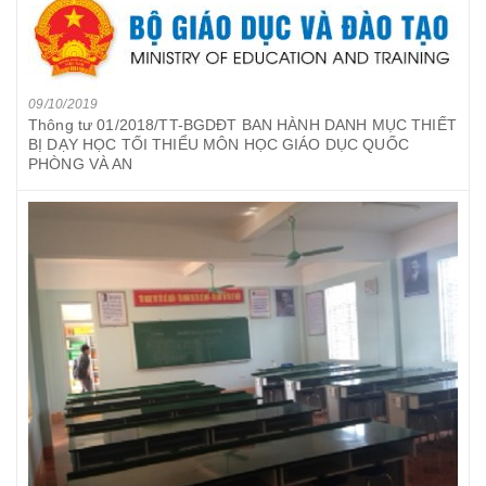
09/10/2019
Thông tư 01/2018/TT-BGDĐT BAN HÀNH DANH MỤC THIẾT
BỊ DẠY HỌC TỐI THIỂU MÔN HỌC GIÁO DỤC QUỐC
PHÒNG VÀ AN