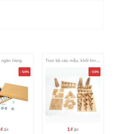
i ngân hàng
Trọn bộ các mẫu, khối hình học – Geometric Shape Play Set
Trò
- 50%
- 50%
1₫
1₫
2₫
2₫