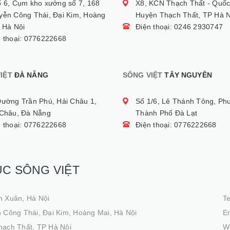
ố 6, Cụm kho xưởng số 7, 168
X8, KCN Thạch Thất - Quốc
yễn Công Thái, Đại Kim, Hoàng
Huyện Thạch Thất, TP Hà N
 Hà Nội
Điện thoại: 0246 2930747
n thoại: 0776222668
IỆT
ĐÀ NẴNG
SÔNG VIỆT
TÂY NGUYÊN
Đường Trần Phú, Hải Châu 1,
Số 1/6, Lê Thánh Tông, Ph
 Châu, Đà Nẵng
Thành Phố Đà Lạt
n thoại: 0776222668
Điện thoại: 0776222668
ỤC SÔNG VIỆT
h Xuân, Hà Nội
T
 Công Thái, Đại Kim, Hoàng Mai, Hà Nội
Em
hạch Thất, TP Hà Nội
We