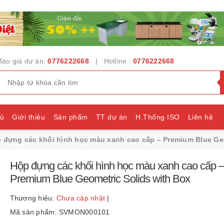
Báo giá dự án:
0776222668
| Hotline :
0776222668
hủ
Giới thiệu
Sản phẩm
TT dự án
H.Thống ISO
Liên hệ
 đựng các khối hình học màu xanh cao cấp – Premium Blue Geo
e
Hộp đựng các khối hình học màu xanh cao cấp –
Premium Blue Geometric Solids with Box
Thương hiệu:
Chưa cập nhật
|
Mã sản phẩm: SVMON000101