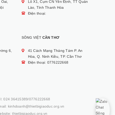
 Oai,
Lô X1, Cụm CN Yên Định, TT Quán
ội
Lào, Tỉnh Thanh Hóa
Điện thoại:
SÔNG VIỆT
CẦN THƠ
ường 6,
41 Cách Mạng Tháng Tám P. An
Hòa, Q. Ninh Kiều, TP. Cần Thơ
Điện thoại: 0776222668
el: 024 36415389/0776222668
ail: kinhdoanh@thietbigiaoduc.org.vn
bsite: thietbigiaoduc.org.vn