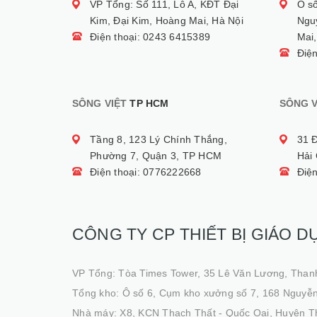
VP Tổng: Số 111, Lô A, KĐT Đại
Ô s
Kim, Đại Kim, Hoàng Mai, Hà Nội
Ngu
Điện thoại: 0243 6415389
Mai,
Điệ
SÔNG VIỆT
TP HCM
SÔNG V
Tầng 8, 123 Lý Chính Thắng,
31 
Phường 7, Quận 3, TP HCM
Hải
Điện thoại: 0776222668
Điệ
CÔNG TY CP THIẾT BỊ GIÁO D
VP Tổng: Tòa Times Tower, 35 Lê Văn Lương, Than
Tổng kho: Ô số 6, Cụm kho xưởng số 7, 168 Nguyễn
Nhà máy: X8, KCN Thạch Thất - Quốc Oai, Huyện T