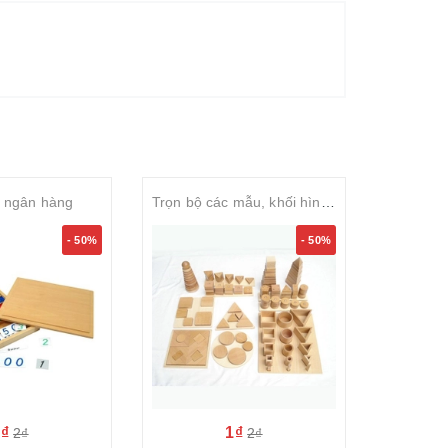
i ngân hàng
Trọn bộ các mẫu, khối hình học – Geometric Shape Play Set
Trò
- 50%
- 50%
1₫
1₫
2₫
2₫