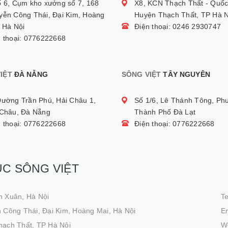
ố 6, Cụm kho xưởng số 7, 168
X8, KCN Thạch Thất - Quốc
yễn Công Thái, Đại Kim, Hoàng
Huyện Thạch Thất, TP Hà N
 Hà Nội
Điện thoại: 0246 2930747
n thoại: 0776222668
IỆT
ĐÀ NẴNG
SÔNG VIỆT
TÂY NGUYÊN
Đường Trần Phú, Hải Châu 1,
Số 1/6, Lê Thánh Tông, Ph
 Châu, Đà Nẵng
Thành Phố Đà Lạt
n thoại: 0776222668
Điện thoại: 0776222668
ỤC SÔNG VIỆT
h Xuân, Hà Nội
T
 Công Thái, Đại Kim, Hoàng Mai, Hà Nội
Em
hạch Thất, TP Hà Nội
We