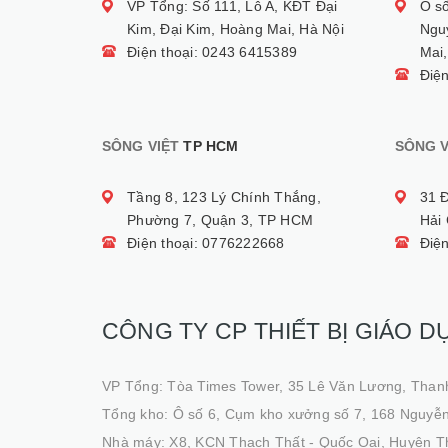
VP Tổng: Số 111, Lô A, KĐT Đại
Ô s
Kim, Đại Kim, Hoàng Mai, Hà Nội
Ngu
Điện thoại: 0243 6415389
Mai,
Điệ
SÔNG VIỆT
TP HCM
SÔNG V
Tầng 8, 123 Lý Chính Thắng,
31 
Phường 7, Quận 3, TP HCM
Hải
Điện thoại: 0776222668
Điệ
CÔNG TY CP THIẾT BỊ GIÁO D
VP Tổng: Tòa Times Tower, 35 Lê Văn Lương, Than
Tổng kho: Ô số 6, Cụm kho xưởng số 7, 168 Nguyễn
Nhà máy: X8, KCN Thạch Thất - Quốc Oai, Huyện T