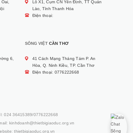
 Oai,
Lô X1, Cụm CN Yên Định, TT Quán
ội
Lào, Tỉnh Thanh Hóa
Điện thoại:
SÔNG VIỆT
CẦN THƠ
ường 6,
41 Cách Mạng Tháng Tám P. An
Hòa, Q. Ninh Kiều, TP. Cần Thơ
Điện thoại: 0776222668
el: 024 36415389/0776222668
ail: kinhdoanh@thietbigiaoduc.org.vn
bsite: thietbigiaoduc.org.vn