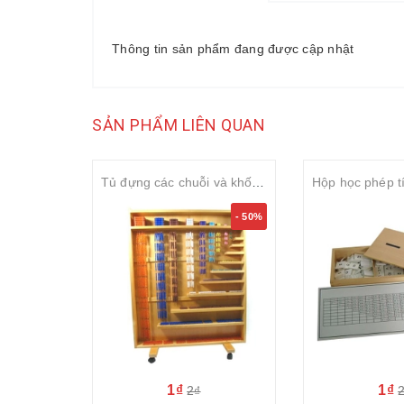
Thông tin sản phẩm đang được cập nhật
SẢN PHẨM LIÊN QUAN
Tủ đựng các chuỗi và khối hạt màu cao cấp ( Premium complete bead material with rack)
- 50%
1₫
1₫
2₫