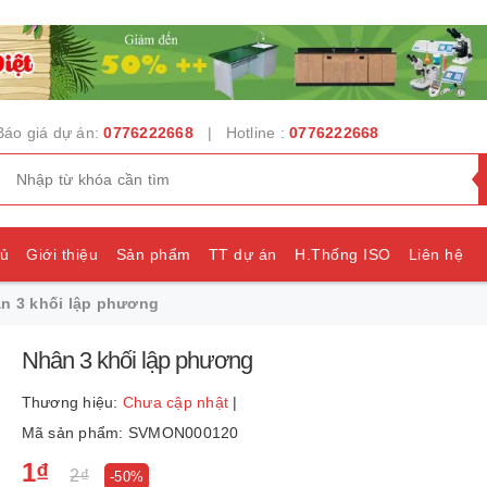
Báo giá dự án:
0776222668
| Hotline :
0776222668
hủ
Giới thiệu
Sản phẩm
TT dự án
H.Thống ISO
Liên hệ
n 3 khối lập phương
e
Nhân 3 khối lập phương
Thương hiệu:
Chưa cập nhật
|
Mã sản phẩm: SVMON000120
1₫
2₫
-50%