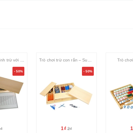
Hộp học phép tính trừ với thẻ điều khiển
Trò chơi trừ con rắn – Subtraction Snake Game
Trò chơ
- 50%
- 50%
1₫
2₫
2₫