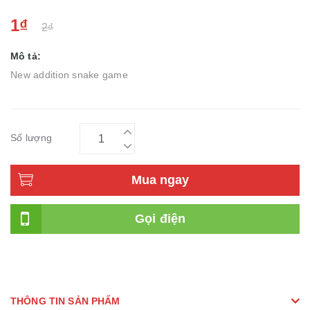
1₫
2₫
Mô tả:
New addition snake game
Số lượng
Mua ngay
Gọi điện
THÔNG TIN SẢN PHẨM