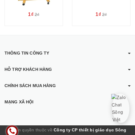
1₫
1₫
2₫
2₫
THÔNG TIN CÔNG TY
HỖ TRỢ KHÁCH HÀNG
CHÍNH SÁCH MUA HÀNG
MẠNG XÃ HỘI
© Bản quyền thuộc về
Công ty CP thiết bị giáo dục Sông