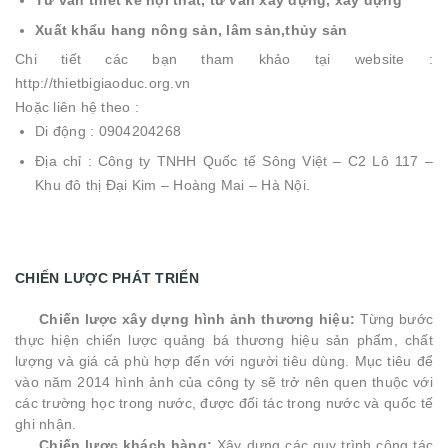
Tư vấn thiết kế nội thất, tư vấn xây dựng, xây dựng
Xuất khẩu hang nông sản, lâm sản,thủy sản
Chi tiết các bạn tham khảo tại website :
http://thietbigiaoduc.org.vn
Hoặc liên hệ theo :
Di động : 0904204268
Địa chỉ : Công ty TNHH Quốc tế Sông Việt – C2 Lô 117 –
Khu đô thị Đại Kim – Hoàng Mai – Hà Nội.
CHIẾN LƯỢC PHÁT TRIỂN
Chiến lược xây dựng hình ảnh thương hiệu:
Từng bước
thực hiện chiến lược quảng bá thương hiệu sản phẩm, chất
lượng và giá cả phù hợp đến với người tiêu dùng. Mục tiêu để
vào năm 2014 hình ảnh của công ty sẽ trở nên quen thuộc với
các trường học trong nước, được đối tác trong nước và quốc tế
ghi nhận.
Chiến lược khách hàng:
Xây dựng các quy trình công tác