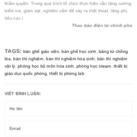
thẩm quyền. Trong quá trình tổ chức thực hiện cần tăng cường
kiểm tra, giám sát, nghiêm cấm để xảy ra thất thoát, lãng phí,
tiêu cực./.
Thao báo điện tử chính phủ
TAGS:
bàn ghế giáo viên
,
bàn ghế học sinh
,
bảng từ chống
lóa
,
bàn thí nghiệm
,
bàn thí nghiệm hóa sinh
,
bàn thí nghiệm
vật lý
,
phòng học bộ môn hóa sinh
,
phòng học steam
,
thiết bị
giáo dục quốc phòng
,
thiết bị phòng lab
VIẾT BÌNH LUẬN: