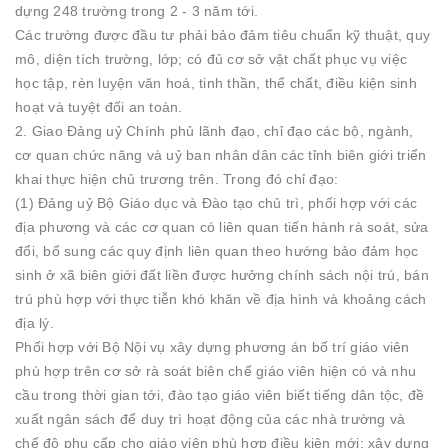
dựng 248 trường trong 2 - 3 năm tới.
Các trường được đầu tư phải bảo đảm tiêu chuẩn kỹ thuật, quy
mô, diện tích trường, lớp; có đủ cơ sở vật chất phục vụ việc
học tập, rèn luyện văn hoá, tinh thần, thể chất, điều kiện sinh
hoạt và tuyệt đối an toàn.
2. Giao Đảng uỷ Chính phủ lãnh đạo, chỉ đạo các bộ, ngành,
cơ quan chức năng và uỷ ban nhân dân các tỉnh biên giới triển
khai thực hiện chủ trương trên. Trong đó chỉ đạo:
(1) Đảng uỷ Bộ Giáo dục và Đào tạo chủ trì, phối hợp với các
địa phương và các cơ quan có liên quan tiến hành rà soát, sửa
đổi, bổ sung các quy định liên quan theo hướng bảo đảm học
sinh ở xã biên giới đất liền được hưởng chính sách nội trú, bán
trú phù hợp với thực tiễn khó khăn về địa hình và khoảng cách
địa lý.
Phối hợp với Bộ Nội vụ xây dựng phương án bố trí giáo viên
phù hợp trên cơ sở rà soát biên chế giáo viên hiện có và nhu
cầu trong thời gian tới, đào tạo giáo viên biết tiếng dân tộc, đề
xuất ngân sách để duy trì hoạt động của các nhà trường và
chế độ phụ cấp cho giáo viên phù hợp điều kiện mới; xây dựng