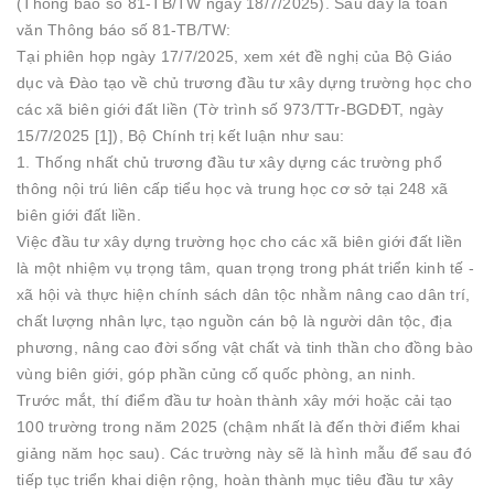
(Thông báo số 81-TB/TW ngày 18/7/2025). Sau đây là toàn
văn Thông báo số 81-TB/TW:
Tại phiên họp ngày 17/7/2025, xem xét đề nghị của Bộ Giáo
dục và Đào tạo về chủ trương đầu tư xây dựng trường học cho
các xã biên giới đất liền (Tờ trình số 973/TTr-BGDĐT, ngày
15/7/2025 [1]), Bộ Chính trị kết luận như sau:
1. Thống nhất chủ trương đầu tư xây dựng các trường phổ
thông nội trú liên cấp tiểu học và trung học cơ sở tại 248 xã
biên giới đất liền.
Việc đầu tư xây dựng trường học cho các xã biên giới đất liền
là một nhiệm vụ trọng tâm, quan trọng trong phát triển kinh tế -
xã hội và thực hiện chính sách dân tộc nhằm nâng cao dân trí,
chất lượng nhân lực, tạo nguồn cán bộ là người dân tộc, địa
phương, nâng cao đời sống vật chất và tinh thần cho đồng bào
vùng biên giới, góp phần củng cố quốc phòng, an ninh.
Trước mắt, thí điểm đầu tư hoàn thành xây mới hoặc cải tạo
100 trường trong năm 2025 (chậm nhất là đến thời điểm khai
giảng năm học sau). Các trường này sẽ là hình mẫu để sau đó
tiếp tục triển khai diện rộng, hoàn thành mục tiêu đầu tư xây