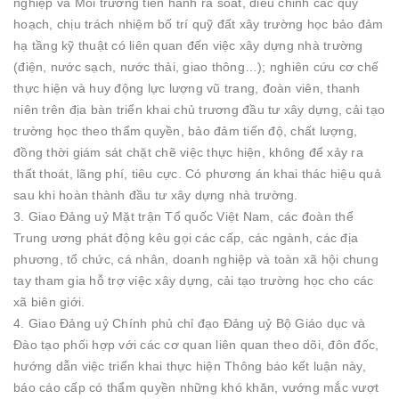
nghiệp và Môi trường tiến hành rà soát, điều chỉnh các quy
hoạch, chịu trách nhiệm bố trí quỹ đất xây trường học bảo đảm
hạ tầng kỹ thuật có liên quan đến việc xây dựng nhà trường
(điện, nước sạch, nước thải, giao thông…); nghiên cứu cơ chế
thực hiện và huy động lực lượng vũ trang, đoàn viên, thanh
niên trên địa bàn triển khai chủ trương đầu tư xây dựng, cải tạo
trường học theo thẩm quyền, bảo đảm tiến độ, chất lượng,
đồng thời giám sát chặt chẽ việc thực hiện, không để xảy ra
thất thoát, lãng phí, tiêu cực. Có phương án khai thác hiệu quả
sau khi hoàn thành đầu tư xây dựng nhà trường.
3. Giao Đảng uỷ Mặt trận Tổ quốc Việt Nam, các đoàn thể
Trung ương phát động kêu gọi các cấp, các ngành, các địa
phương, tổ chức, cá nhân, doanh nghiệp và toàn xã hội chung
tay tham gia hỗ trợ việc xây dựng, cải tạo trường học cho các
xã biên giới.
4. Giao Đảng uỷ Chính phủ chỉ đạo Đảng uỷ Bộ Giáo dục và
Đào tạo phối hợp với các cơ quan liên quan theo dõi, đôn đốc,
hướng dẫn việc triển khai thực hiện Thông báo kết luận này,
báo cáo cấp có thẩm quyền những khó khăn, vướng mắc vượt