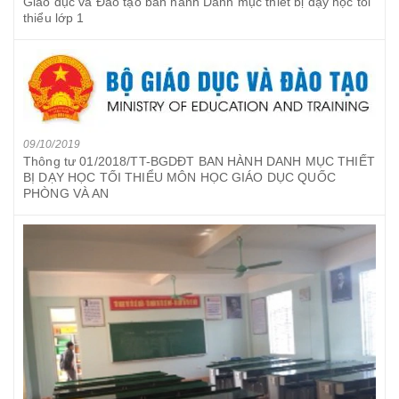
Giáo dục và Đào tạo ban hành Danh mục thiết bị dạy học tối
thiểu lớp 1
09/10/2019
Thông tư 01/2018/TT-BGDĐT BAN HÀNH DANH MỤC THIẾT
BỊ DẠY HỌC TỐI THIỂU MÔN HỌC GIÁO DỤC QUỐC
PHÒNG VÀ AN