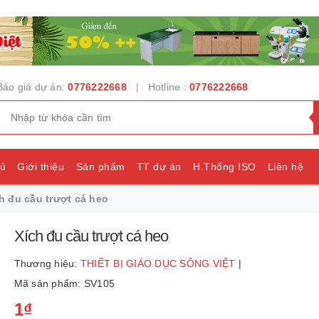
Báo giá dự án:
0776222668
| Hotline :
0776222668
hủ
Giới thiệu
Sản phẩm
TT dự án
H.Thống ISO
Liên hệ
h đu cầu trượt cá heo
e
Xích đu cầu trượt cá heo
Thương hiệu:
THIẾT BỊ GIÁO DỤC SÔNG VIỆT
|
Mã sản phẩm: SV105
1₫