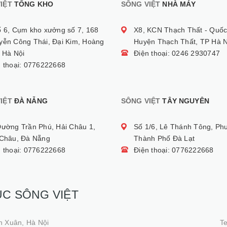
IỆT
TỔNG KHO
SÔNG VIỆT
NHÀ MÁY
ố 6, Cụm kho xưởng số 7, 168
X8, KCN Thạch Thất - Quốc
yễn Công Thái, Đại Kim, Hoàng
Huyện Thạch Thất, TP Hà N
 Hà Nội
Điện thoại: 0246 2930747
n thoại: 0776222668
IỆT
ĐÀ NẴNG
SÔNG VIỆT
TÂY NGUYÊN
Đường Trần Phú, Hải Châu 1,
Số 1/6, Lê Thánh Tông, Ph
 Châu, Đà Nẵng
Thành Phố Đà Lạt
n thoại: 0776222668
Điện thoại: 0776222668
ỤC SÔNG VIỆT
h Xuân, Hà Nội
T