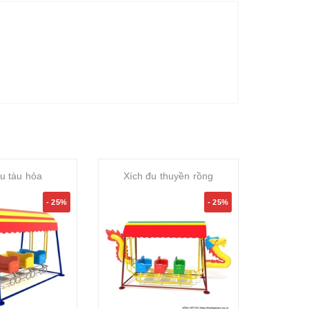
u tàu hỏa
Xích đu thuyền rồng
Xích
- 25%
- 25%