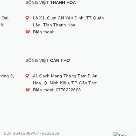
SÔNG VIỆT
THANH HÓA
 Oai,
Lô X1, Cụm CN Yên Định, TT Quán
ội
Lào, Tỉnh Thanh Hóa
Điện thoại:
SÔNG VIỆT
CẦN THƠ
ường 6,
41 Cách Mạng Tháng Tám P. An
Hòa, Q. Ninh Kiều, TP. Cần Thơ
Điện thoại: 0776222668
el: 024 36415389/0776222668