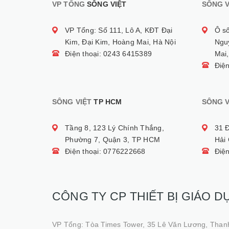
VP TỔNG
SÔNG VIỆT
SÔNG V
VP Tổng: Số 111, Lô A, KĐT Đại
Ô s
Kim, Đại Kim, Hoàng Mai, Hà Nội
Ngu
Điện thoại: 0243 6415389
Mai,
Điệ
SÔNG VIỆT
TP HCM
SÔNG V
Tầng 8, 123 Lý Chính Thắng,
31 
Phường 7, Quận 3, TP HCM
Hải
Điện thoại: 0776222668
Điệ
CÔNG TY CP THIẾT BỊ GIÁO D
VP Tổng: Tòa Times Tower, 35 Lê Văn Lương, Than