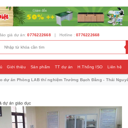
Báo giá dự án:
0776222668
| Hotline :
0776222668
hủ
Giới thiệu
Sản phẩm
TT dự án
H.Thống ISO
Liên hệ
ao dự án Phòng LAB thí nghiệm Trường Bạch Đằng - Thái Nguy
e
 & dự án giáo dục