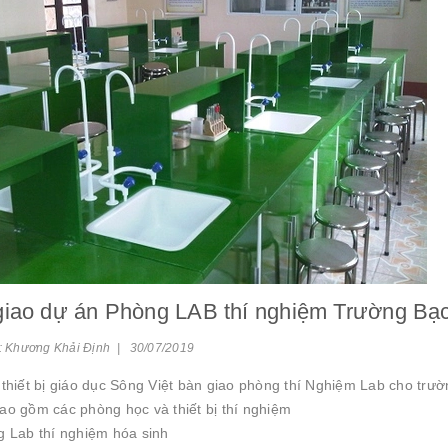
giao dự án Phòng LAB thí nghiệm Trường Bạ
: Khương Khải Định | 30/07/2019
 thiết bị giáo dục Sông Việt bàn giao phòng thí Nghiệm Lab cho tr
ao gồm các phòng học và thiết bị thí nghiệm
g Lab thí nghiệm hóa sinh