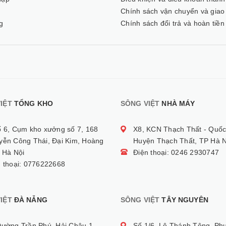
ý
Chính sách vận chuyển và giao
g
Chính sách đổi trả và hoàn tiền
IỆT
TỔNG KHO
SÔNG VIỆT
NHÀ MÁY
ố 6, Cụm kho xưởng số 7, 168
X8, KCN Thạch Thất - Quốc
yễn Công Thái, Đại Kim, Hoàng
Huyện Thạch Thất, TP Hà N
 Hà Nội
Điện thoại: 0246 2930747
n thoại: 0776222668
IỆT
ĐÀ NẴNG
SÔNG VIỆT
TÂY NGUYÊN
Đường Trần Phú, Hải Châu 1,
Số 1/6, Lê Thánh Tông, Ph