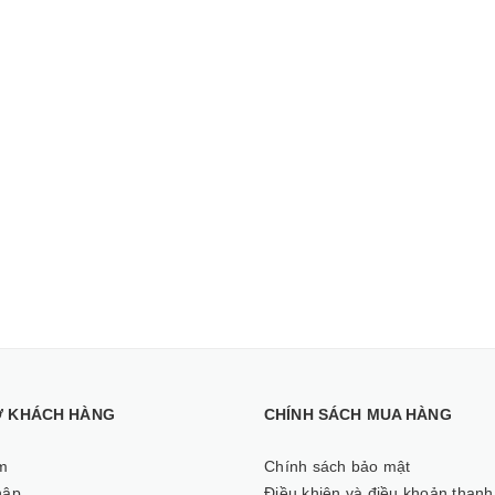
Ợ KHÁCH HÀNG
CHÍNH SÁCH MUA HÀNG
m
Chính sách bảo mật
hập
Điều khiện và điều khoản thanh