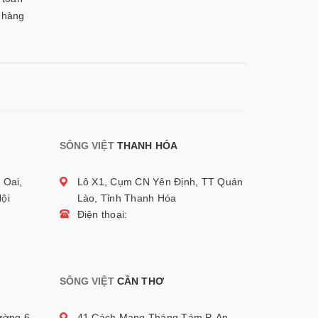
 hàng
SÔNG VIỆT
THANH HÓA
 Oai,
Lô X1, Cụm CN Yên Định, TT Quán
ội
Lào, Tỉnh Thanh Hóa
Điện thoại:
SÔNG VIỆT
CẦN THƠ
ường 6,
41 Cách Mạng Tháng Tám P. An