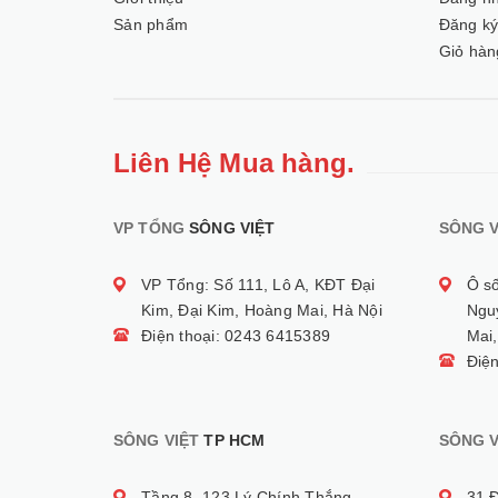
Sản phẩm
Đăng k
Giỏ hàn
Liên Hệ Mua hàng.
VP TỔNG
SÔNG VIỆT
SÔNG V
VP Tổng: Số 111, Lô A, KĐT Đại
Ô s
Kim, Đại Kim, Hoàng Mai, Hà Nội
Ngu
Điện thoại: 0243 6415389
Mai,
Điệ
SÔNG VIỆT
TP HCM
SÔNG V
Tầng 8, 123 Lý Chính Thắng,
31 