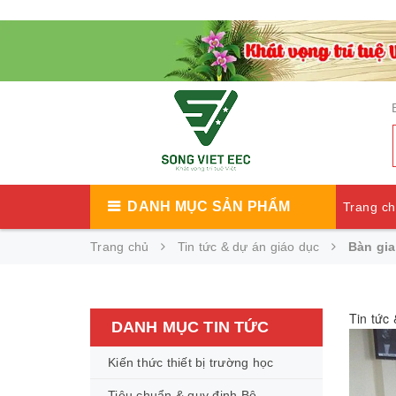
DANH MỤC SẢN PHẨM
Trang c
Trang chủ
Tin tức & dự án giáo dục
Bàn gi
Catalog
Tin tức
DANH MỤC TIN TỨC
Kiến thức thiết bị trường học
Tiêu chuẩn & quy định Bộ