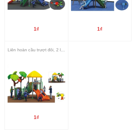
1₫
1₫
Liên hoàn cầu trượt đôi, 2 lá cây
1₫