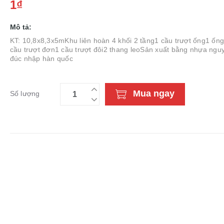
1₫
Mô tả:
KT: 10,8x8,3x5mKhu liên hoàn 4 khối 2 tầng1 cầu trượt ống1 ống
cầu trượt đơn1 cầu trượt đôi2 thang leoSản xuất bằng nhựa ngu
đúc nhập hàn quốc
Mua ngay
Số lượng