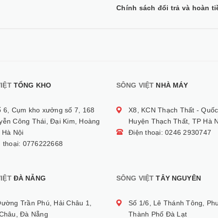
Chính sách đổi trả và hoàn ti
IỆT
TỔNG KHO
SÔNG VIỆT
NHÀ MÁY
ố 6, Cụm kho xưởng số 7, 168
X8, KCN Thạch Thất - Quốc
yễn Công Thái, Đại Kim, Hoàng
Huyện Thạch Thất, TP Hà N
 Hà Nội
Điện thoại: 0246 2930747
n thoại: 0776222668
IỆT
ĐÀ NẴNG
SÔNG VIỆT
TÂY NGUYÊN
Đường Trần Phú, Hải Châu 1,
Số 1/6, Lê Thánh Tông, Ph
 Châu, Đà Nẵng
Thành Phố Đà Lạt