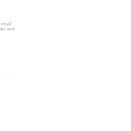
 chui2
yên sinh