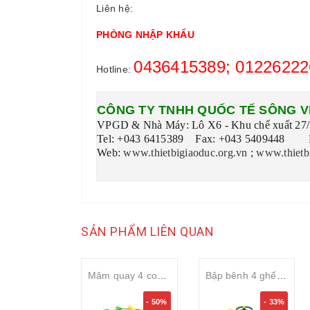
Liên hệ:
PHÒNG NHẬP KHẨU
0436415389; 01226222
Hotline:
CÔNG TY TNHH QUỐC TẾ SÔNG V
VPGD & Nhà Máy: Lô X6 - Khu chế xuất 27/7
Tel: +043 6415389 Fax: +043 5409448 Ho
Web:
www.thietbigiaoduc.org.vn
;
www.thietb
SẢN PHẨM LIÊN QUAN
Mâm quay 4 con giống
Bập bênh 4 ghế đơn 4 hướng
- 50%
- 33%