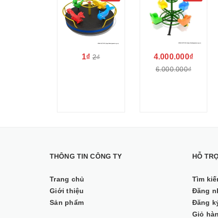
1₫
4.000.000₫
2₫
6.000.000₫
THÔNG TIN CÔNG TY
HỖ TR
Trang chủ
Tìm ki
Giới thiệu
Đăng n
Sản phẩm
Đăng k
Giỏ hà