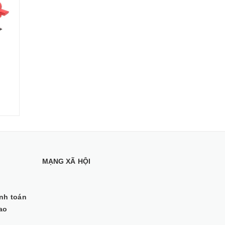
1₫
1₫
2
MẠNG XÃ HỘI
anh toán
ao