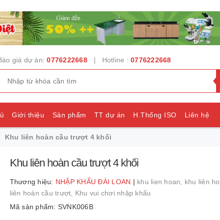
Báo giá dự án:
0776222668
| Hotline :
0776222668
hủ
Giới thiệu
Sản phẩm
TT dự án
H.Thống ISO
Liên hệ
Khu liên hoàn cầu trượt 4 khối
e
Khu liên hoàn cầu trượt 4 khối
Thương hiệu:
NHẬP KHẨU ĐÀI LOAN
|
khu lien hoan,
khu liên h
liên hoàn cầu trượt,
Khu vui chơi nhập khẩu
Mã sản phẩm: SVNK006B