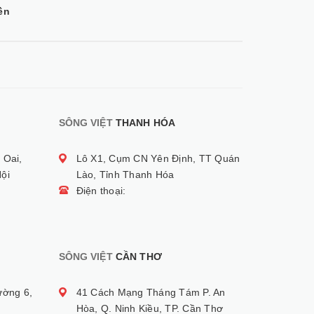
ền
SÔNG VIỆT
THANH HÓA
 Oai,
Lô X1, Cụm CN Yên Định, TT Quán
ội
Lào, Tỉnh Thanh Hóa
Điện thoại:
SÔNG VIỆT
CẦN THƠ
ường 6,
41 Cách Mạng Tháng Tám P. An
Hòa, Q. Ninh Kiều, TP. Cần Thơ