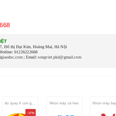
668
IỆT
, Đô thị Đại Kim, Hoàng Mai, Hà Nội
tline: 01226222668
igiaoduc.com
;
Email:
songviet.pkd@gmail.com
đu quay 6 con giống 3 bàn đạp
Nhún máy cá heo
- 17%