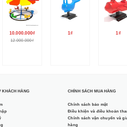
10.000.000₫
1₫
1₫
12.000.000₫
Ợ KHÁCH HÀNG
CHÍNH SÁCH MUA HÀNG
ếm
Chính sách bảo mật
hập
Điều khiện và điều khoản th
ý
Chính sách vận chuyển và gi
ng
hàng