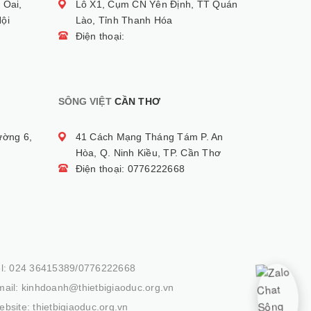
 Oai,
Lô X1, Cụm CN Yên Định, TT Quán
ội
Lào, Tỉnh Thanh Hóa
Điện thoại:
SÔNG VIỆT
CẦN THƠ
ường 6,
41 Cách Mạng Tháng Tám P. An
Hòa, Q. Ninh Kiều, TP. Cần Thơ
Điện thoại: 0776222668
el: 024 36415389/0776222668
ail: kinhdoanh@thietbigiaoduc.org.vn
bsite: thietbigiaoduc.org.vn