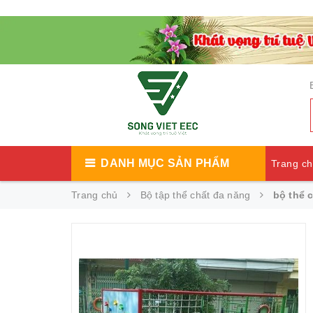
DANH MỤC SẢN PHẨM
Trang c
Trang chủ
Bộ tập thể chất đa năng
bộ thể 
Catalog