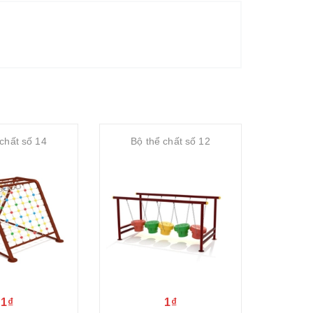
chất số 14
Bộ thể chất số 12
Bộ 
1₫
1₫