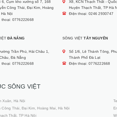
ố 6, Cụm kho xưởng số 7, 168
X8, KCN Thạch Thất - Quốc
yễn Công Thái, Đại Kim, Hoàng
Huyện Thạch Thất, TP Hà N
 Hà Nội
Điện thoại: 0246 2930747
n thoại: 0776222668
IỆT
ĐÀ NẴNG
SÔNG VIỆT
TÂY NGUYÊN
Đường Trần Phú, Hải Châu 1,
Số 1/6, Lê Thánh Tông, Ph
 Châu, Đà Nẵng
Thành Phố Đà Lạt
n thoại: 0776222668
Điện thoại: 0776222668
ỤC SÔNG VIỆT
h Xuân, Hà Nội
T
 Công Thái, Đại Kim, Hoàng Mai, Hà Nội
Em
hạch Thất, TP Hà Nội
We