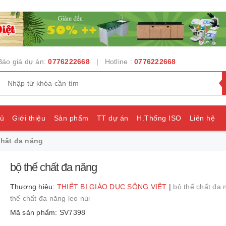
Báo giá dự án:
0776222668
| Hotline :
0776222668
hủ
Giới thiệu
Sản phẩm
TT dự án
H.Thống ISO
Liên hệ
chất đa năng
e
bộ thể chất đa năng
Thương hiệu:
THIẾT BỊ GIÁO DỤC SÔNG VIỆT
|
bộ thể chất đa
thể chất đa năng leo núi
Mã sản phẩm: SV7398