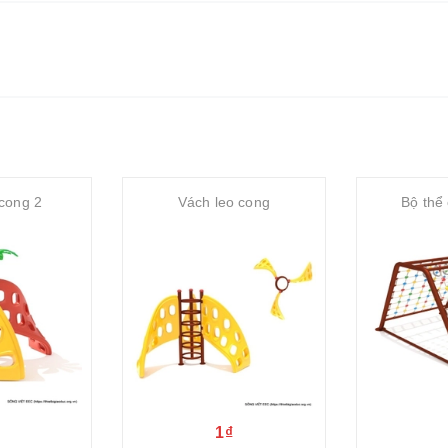
 cong 2
Vách leo cong
Bộ thể 
1₫