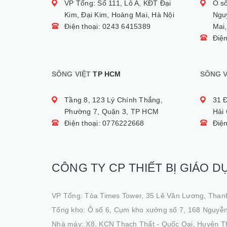
VP Tổng: Số 111, Lô A, KĐT Đại
Ô s
Kim, Đại Kim, Hoàng Mai, Hà Nội
Ngu
Điện thoại: 0243 6415389
Mai,
Điệ
SÔNG VIỆT
TP HCM
SÔNG V
Tầng 8, 123 Lý Chính Thắng,
31 
Phường 7, Quận 3, TP HCM
Hải
Điện thoại: 0776222668
Điệ
CÔNG TY CP THIẾT BỊ GIÁO D
VP Tổng: Tòa Times Tower, 35 Lê Văn Lương, Than
Tổng kho: Ô số 6, Cụm kho xưởng số 7, 168 Nguyễn
Nhà máy: X8, KCN Thạch Thất - Quốc Oai, Huyện T