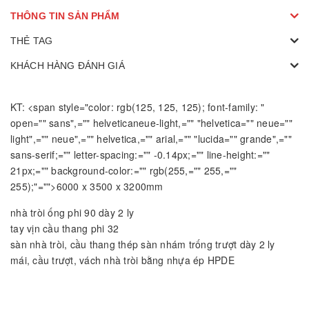
THÔNG TIN SẢN PHẨM
THẺ TAG
KHÁCH HÀNG ĐÁNH GIÁ
KT: <span style="color: rgb(125, 125, 125); font-family: "
open="" sans",="" helveticaneue-light,="" "helvetica="" neue=""
light",="" neue",="" helvetica,="" arial,="" "lucida="" grande",=""
sans-serif;="" letter-spacing:="" -0.14px;="" line-height:=""
21px;="" background-color:="" rgb(255,="" 255,=""
255);"="">6000 x 3500 x 3200mm
nhà tròi ống phi 90 dày 2 ly
tay vịn cầu thang phi 32
sàn nhà tròi, cầu thang thép sàn nhám trống trượt dày 2 ly
mái, cầu trượt, vách nhà tròi bằng nhựa ép HPDE