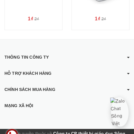
1₫
1₫
2₫
2₫
THÔNG TIN CÔNG TY
HỖ TRỢ KHÁCH HÀNG
CHÍNH SÁCH MUA HÀNG
MẠNG XÃ HỘI
© Bản quyền thuộc về
Công ty CP thiết bị giáo dục Sông