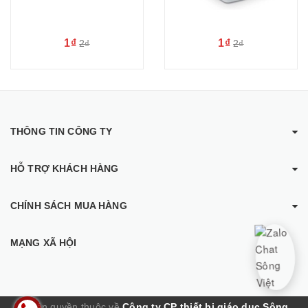
1₫
1₫
2₫
2₫
THÔNG TIN CÔNG TY
HỖ TRỢ KHÁCH HÀNG
CHÍNH SÁCH MUA HÀNG
MẠNG XÃ HỘI
© Bản quyền thuộc về
Công ty CP thiết bị giáo dục Sông