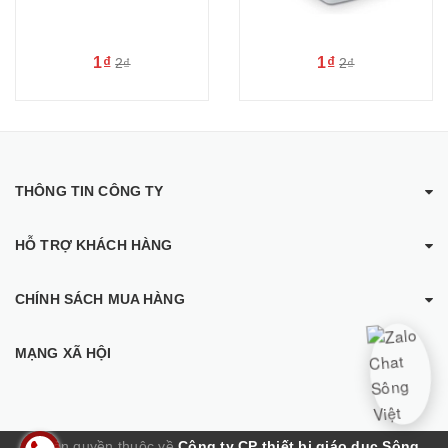
1₫
1₫
2₫
2₫
THÔNG TIN CÔNG TY
HỖ TRỢ KHÁCH HÀNG
CHÍNH SÁCH MUA HÀNG
MẠNG XÃ HỘI
© Bản quyền thuộc về
Công ty CP thiết bị giáo dục Sông